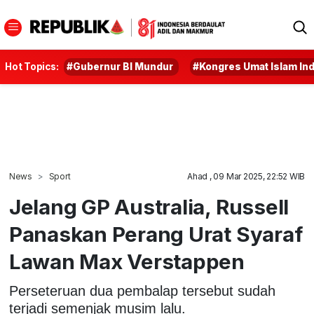
Hot Topics:
#Gubernur BI Mundur
#Kongres Umat Islam In
News
Sport
Ahad , 09 Mar 2025, 22:52 WIB
Jelang GP Australia, Russell
Panaskan Perang Urat Syaraf
Lawan Max Verstappen
Perseteruan dua pembalap tersebut sudah
terjadi semenjak musim lalu.