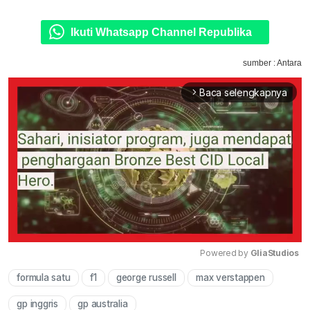
Ikuti Whatsapp Channel Republika
sumber : Antara
Baca selengkapnya
arrow_forward_ios
Powered by 
GliaStudios
formula satu
f1
george russell
max verstappen
Mute
gp inggris
gp australia