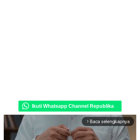
Ikuti Whatsapp Channel Republika
Baca selengkapnya
arrow_forward_ios