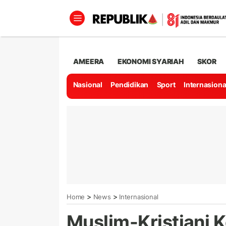
AMEERA
EKONOMI SYARIAH
SKOR
Nasional
Pendidikan
Sport
Internasiona
>
>
Home
News
Internasional
Muslim-Kristiani 