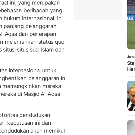
ael ini, yang merupakan
ebebasan beribadah yang
 hukum internasional. Ini
n panjang pelanggaran
 Al-Aqsa dan penerapan
kan melemahkan status quo
situs-situs suci Islam dan
Juma
Sta
Her
as internasional untuk
ghentikan pelanggaran ini,
an memungkinkan mereka
ereka di Masjid Al-Aqsa
 otoritas pendudukan
an-keputusan ini dan
 pendudukan akan memikul