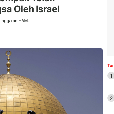
a Oleh Israel
elanggaran HAM.
Ter
1
2