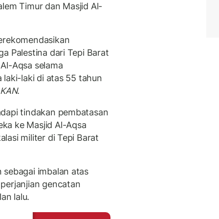
alem Timur dan Masjid Al-
merekomendasikan
a Palestina dari Tepi Barat
 Al-Aqsa selama
laki-laki di atas 55 tahun
s
KAN
.
adapi tindakan pembatasan
ka ke Masjid Al-Aqsa
asi militer di Tepi Barat
 sebagai imbalan atas
perjanjian gencatan
an lalu.