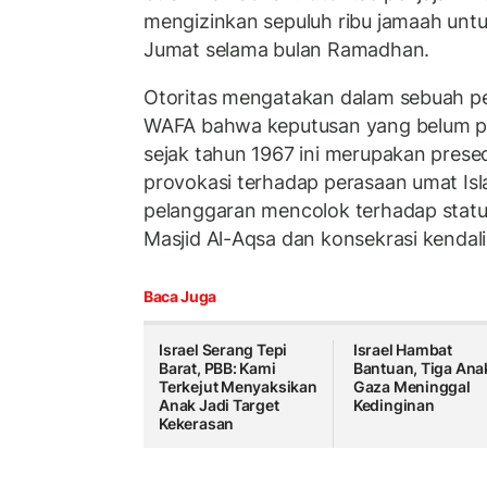
mengizinkan sepuluh ribu jamaah unt
Jumat selama bulan Ramadhan.
Otoritas mengatakan dalam sebuah pe
WAFA bahwa keputusan yang belum pe
sejak tahun 1967 ini merupakan pres
provokasi terhadap perasaan umat Isla
pelanggaran mencolok terhadap statu
Masjid Al-Aqsa dan konsekrasi kendali
Baca Juga
Israel Serang Tepi
Israel Hambat
Barat, PBB: Kami
Bantuan, Tiga Ana
Terkejut Menyaksikan
Gaza Meninggal
Anak Jadi Target
Kedinginan
Kekerasan