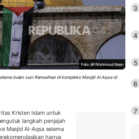
3
4
5
Foto: AP/Mahmoud Illean
elama bulan suci Ramadhan di kompleks Masjid Al Aqsa di
6
7
as Kristen Islam untuk
engutuk langkah penjajah
ke Masjid Al-Aqsa selama
merekomendasikan hanya