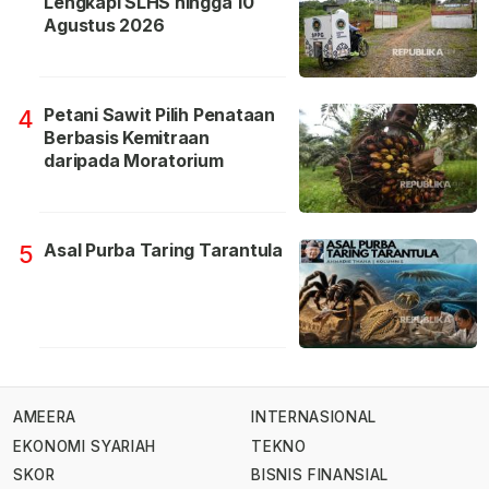
Lengkapi SLHS hingga 10
Agustus 2026
Petani Sawit Pilih Penataan
4
Berbasis Kemitraan
daripada Moratorium
Asal Purba Taring Tarantula
5
AMEERA
INTERNASIONAL
EKONOMI SYARIAH
TEKNO
SKOR
BISNIS FINANSIAL