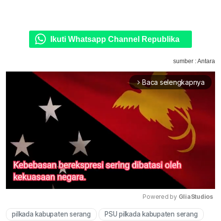
Ikuti Whatsapp Channel Republika
sumber : Antara
Baca selengkapnya
arrow_forward_ios
Powered by 
GliaStudios
pilkada kabupaten serang
PSU pilkada kabupaten serang
Mute