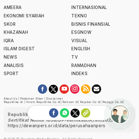
AMEERA
INTERNASIONAL
EKONOMI SYARIAH
TEKNO
SKOR
BISNIS FINANSIAL
KHAZANAH
ESGNOW
IQRA
VISUAL
ISLAM DIGEST
ENGLISH
NEWS
TV
ANALISIS
RAMADHAN
SPORT
INDEKS
About Us
|
Pedoman Siber
|
Disclaimer
Republika.id
|
Ihram.republika.co.id
|
Retizen.id
|
Rejabar.co.id
|
Rejogja.co.id
|
Republika telah diverifikasi oleh Dewan Pers
Sertifikat Nomor 1058/DP-Verifikasi/K/XII/2022
https://dewanpers.or.id/data/perusahaanpers
Ask me!
© 2026 PT Republika Media Mandiri - All Rights Reserved.