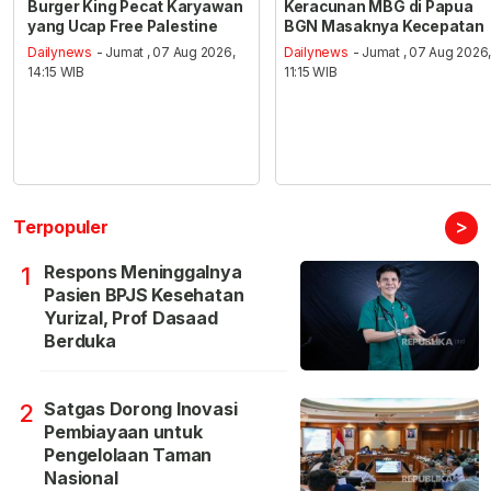
Burger King Pecat Karyawan
Keracunan MBG di Papua
yang Ucap Free Palestine
BGN Masaknya Kecepatan
Dailynews
- Jumat , 07 Aug 2026,
Dailynews
- Jumat , 07 Aug 2026
14:15 WIB
11:15 WIB
>
Terpopuler
Respons Meninggalnya
1
Pasien BPJS Kesehatan
Yurizal, Prof Dasaad
Berduka
Satgas Dorong Inovasi
2
Pembiayaan untuk
Pengelolaan Taman
Nasional