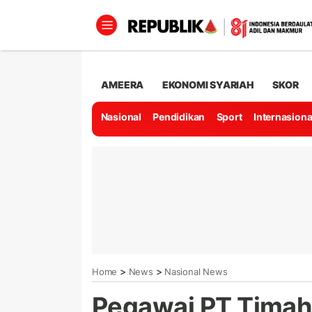
AMEERA
EKONOMI SYARIAH
SKOR
Nasional
Pendidikan
Sport
Internasiona
>
>
Home
News
Nasional News
Pegawai PT Timah 