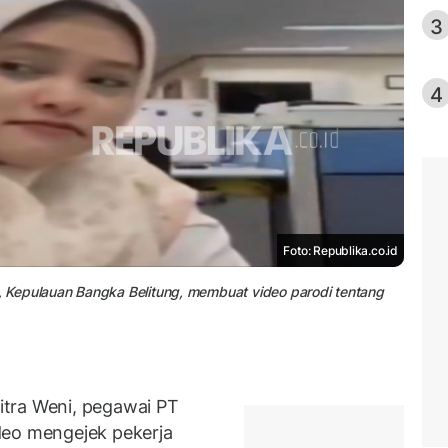
3
4
Foto: Republika.co.id
 Kepulauan Bangka Belitung, membuat video parodi tentang
tra Weni, pegawai PT
deo mengejek pekerja