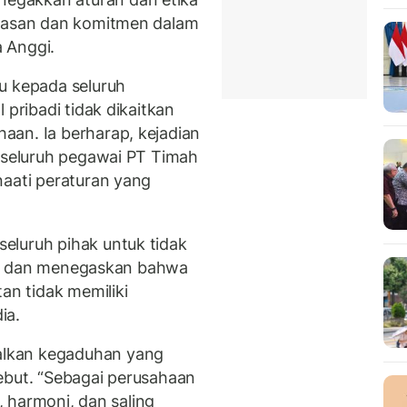
egasan dan komitmen dalam
 Anggi.
u kepada seluruh
 pribadi tidak dikaitkan
aan. Ia berharap, kejadian
i seluruh pegawai PT Timah
naati peraturan yang
eluruh pihak untuk tidak
ini, dan menegaskan bahwa
an tidak memiliki
ia.
lkan kegaduhan yang
ebut. “Sebagai perusahaan
a, harmoni, dan saling