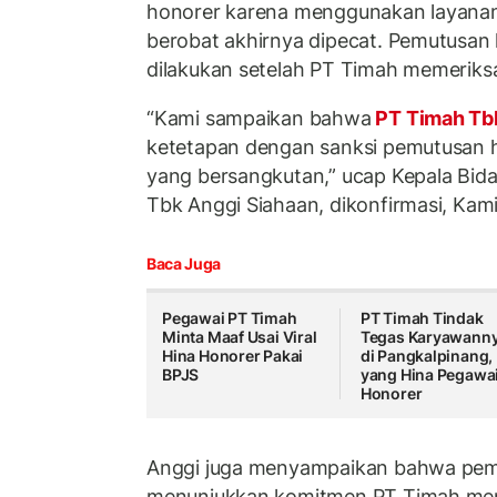
honorer karena menggunakan layanan
berobat akhirnya dipecat. Pemutusan 
dilakukan setelah PT Timah memeriks
“Kami sampaikan bahwa
PT Timah T
ketetapan dengan sanksi pemutusan 
yang bersangkutan,” ucap Kepala Bid
Tbk Anggi Siahaan, dikonfirmasi, Kami
Baca Juga
Pegawai PT Timah
PT Timah Tindak
Minta Maaf Usai Viral
Tegas Karyawann
Hina Honorer Pakai
di Pangkalpinang,
BPJS
yang Hina Pegawa
Honorer
Anggi juga menyampaikan bahwa pem
menunjukkan komitmen PT Timah men