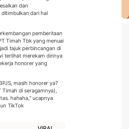
esalkan dan
itimbulkan dari hal
perkembangan pemberitaan
PT Timah Tbk yang menuai
adi tajuk perbincangan di
wi terlihat merekam dirinya
ekerja honorer yang
BPJS, masih honorer ya?
 Timah di seragamnya),
ritas. hahaha," ucapnya
kun TikTok