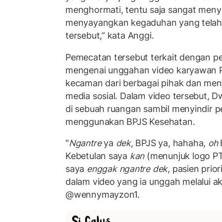
menghormati, tentu saja sangat meny
menyayangkan kegaduhan yang telah d
tersebut,” kata Anggi.
Pemecatan tersebut terkait dengan 
mengenai unggahan video karyawan 
kecaman dari berbagai pihak dan menj
media sosial. Dalam video tersebut, D
di sebuah ruangan sambil menyindir p
menggunakan BPJS Kesehatan.
"
Ngantre
ya
dek
, BPJS ya, hahaha,
oh
Kebetulan saya
kan
(menunjuk logo PT
saya
enggak
ngantre
dek
, pasien prio
dalam video yang ia unggah melalui a
@wennymayzon1.