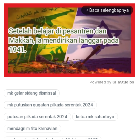
Baca selengkapnya
arrow_forward_ios
Powered by 
GliaStudios
mk gelar sidang dismissal
Mute
mk putuskan gugatan pilkada serentak 2024
putusan pilkada serentak 2024
ketua mk suhartoyo
mendagri m tito karnavian