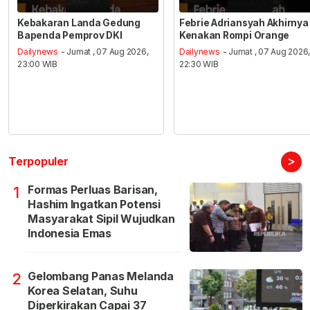
Kebakaran Landa Gedung
Febrie Adriansyah Akhirnya
Bapenda Pemprov DKI
Kenakan Rompi Orange
Dailynews
- Jumat , 07 Aug 2026,
Dailynews
- Jumat , 07 Aug 2026
23:00 WIB
22:30 WIB
>
Terpopuler
Formas Perluas Barisan,
1
Hashim Ingatkan Potensi
Masyarakat Sipil Wujudkan
Indonesia Emas
Gelombang Panas Melanda
2
Korea Selatan, Suhu
Diperkirakan Capai 37