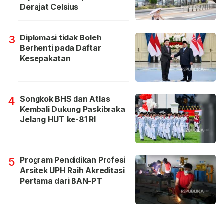
Derajat Celsius
Diplomasi tidak Boleh
3
Berhenti pada Daftar
Kesepakatan
Songkok BHS dan Atlas
4
Kembali Dukung Paskibraka
Jelang HUT ke-81 RI
Program Pendidikan Profesi
5
Arsitek UPH Raih Akreditasi
Pertama dari BAN-PT