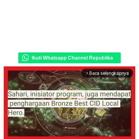
Ikuti Whatsapp Channel Republika
Baca selengkapnya
arrow_forward_ios