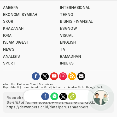
AMEERA
INTERNASIONAL
EKONOMI SYARIAH
TEKNO
SKOR
BISNIS FINANSIAL
KHAZANAH
ESGNOW
IQRA
VISUAL
ISLAM DIGEST
ENGLISH
NEWS
TV
ANALISIS
RAMADHAN
SPORT
INDEKS
About Us
|
Pedoman Siber
|
Disclaimer
Republika.id
|
Ihram.republika.co.id
|
Retizen.id
|
Rejabar.co.id
|
Rejogja.co.id
|
Republika telah diverifikasi oleh Dewan Pers
Sertifikat Nomor 1058/DP-Verifikasi/K/XII/2022
https://dewanpers.or.id/data/perusahaanpers
Ask me!