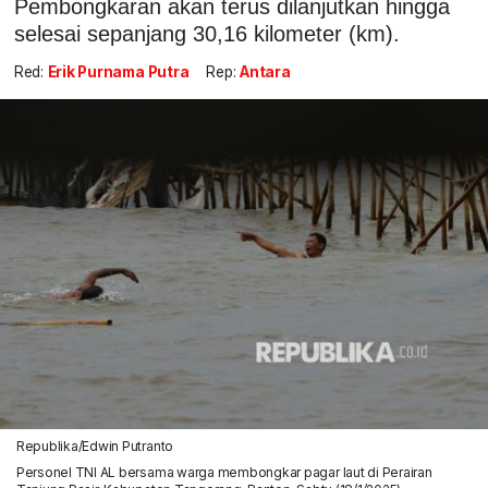
Pembongkaran akan terus dilanjutkan hingga
selesai sepanjang 30,16 kilometer (km).
Red:
Erik Purnama Putra
Rep:
Antara
Republika/Edwin Putranto
Personel TNI AL bersama warga membongkar pagar laut di Perairan