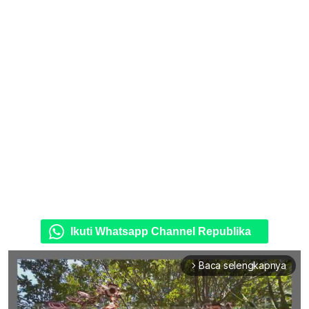
Ikuti Whatsapp Channel Republika
Baca selengkapnya
arrow_forward_ios