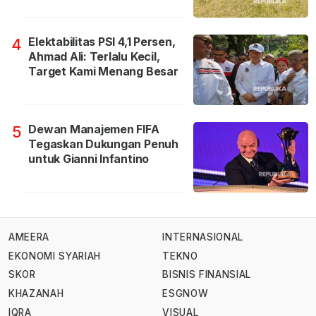
Elektabilitas PSI 4,1 Persen,
4
Ahmad Ali: Terlalu Kecil,
Target Kami Menang Besar
Dewan Manajemen FIFA
5
Tegaskan Dukungan Penuh
untuk Gianni Infantino
AMEERA
INTERNASIONAL
EKONOMI SYARIAH
TEKNO
SKOR
BISNIS FINANSIAL
KHAZANAH
ESGNOW
IQRA
VISUAL