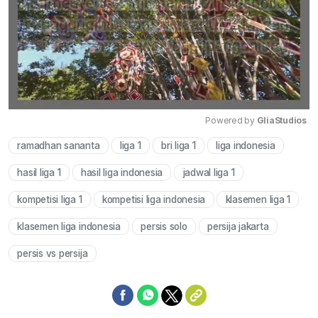
Powered by 
GliaStudios
ramadhan sananta
liga 1
bri liga 1
liga indonesia
Mute
hasil liga 1
hasil liga indonesia
jadwal liga 1
kompetisi liga 1
kompetisi liga indonesia
klasemen liga 1
klasemen liga indonesia
persis solo
persija jakarta
persis vs persija