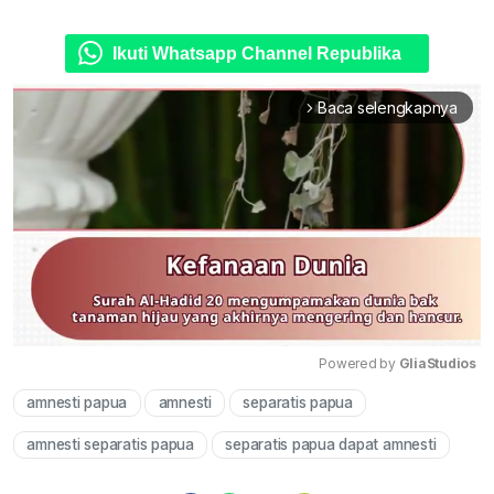
Ikuti Whatsapp Channel Republika
Baca selengkapnya
arrow_forward_ios
Powered by 
GliaStudios
amnesti papua
amnesti
separatis papua
Mute
amnesti separatis papua
separatis papua dapat amnesti