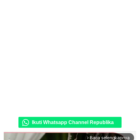
Ikuti Whatsapp Channel Republika
Baca selengkapnya
arrow_forward_ios