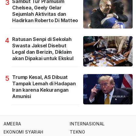
Sambut Tur Pramusim
3
Chelsea, Geely Gelar
Sejumlah Aktivitas dan
Hadirkan Roberto Di Matteo
Ratusan Senpi di Sekolah
4
Swasta Jaksel Disebut
Legal dan Berizin, Diklaim
akan Dipakai untuk Ekskul
Trump Kesal, AS Dibuat
5
Tampak Lemah di Hadapan
Iran karena Kekurangan
Amunisi
AMEERA
INTERNASIONAL
EKONOMI SYARIAH
TEKNO