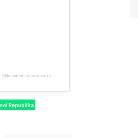
o (@kesatriabengawansolo)
nel Republika