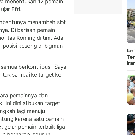
nya menentukan 12 pemain
jar Efri.
embantunya menambah slot
ya. Di barisan pemain
oritas Koming di tim. Ada
 posisi kosong di bigman
Kami
Ter
Ira
ba semua berkontribusi. Saya
untuk sampai ke target ke
para pemainnya dan
 Ini dinilai bukan target
angkah lagi menuju
untung karena satu pemain
 gelar pemain terbaik liga
 Ia berharap, seluruh