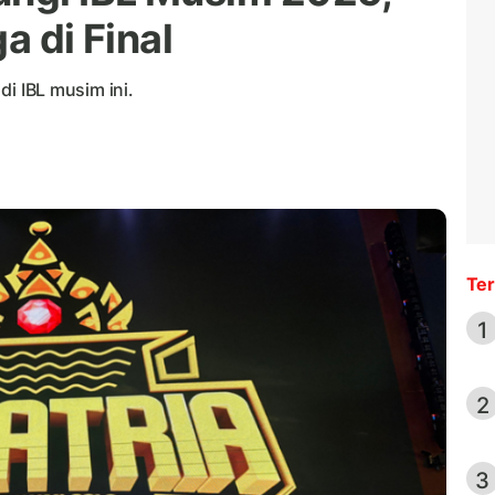
a di Final
 di IBL musim ini.
Ter
1
2
3