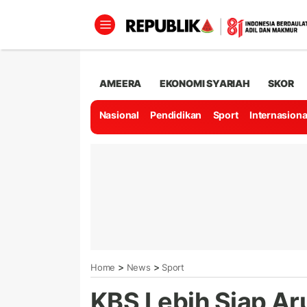
AMEERA
EKONOMI SYARIAH
SKOR
Nasional
Pendidikan
Sport
Internasiona
>
>
Home
News
Sport
KBS Lebih Siap Ar