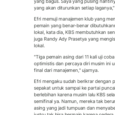
yang bagus. Saya yang pusing nanti
yang akan diturunkan setiap laganya," u
Efri memuji manajemen klub yang m
pemain yang benar-benar dibutuhkann
lokal, kata dia, KBS membutuhkan seni
juga Randy Ady Prasetya yang mengisi
lokal.
"Tiga pemain asing dari 11 kali uji co
optimistis dan percaya diri musim ini 
final dari manajemen," ujarnya.
Efri mengaku sudah berikrar dengan 
sepakat untuk sampai ke partai puncak.
berlebihan karena musim lalu KBS sel
semifinal ya. Namun, mereka tak ber
asing yang jadi tumpuan dan menyabet
justru tak bisa bermain karena cedera.