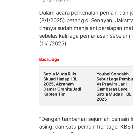
Dalam acara perkenalan pemain dan j
(8/1/2025) petang di Senayan, Jakar
timnya sudah menjalani persiapan m
sebelas kali laga pemanasan sebelum l
(11/1/2025).
Baca Juga
Satria Muda Rilis
Youbel Sondakh
Skuad Hadapi IBL
Sebut Laga Pemb
2025, Abraham
Vs Prawira Jadi
Damar Grahita Jadi
Gambaran Level
Kapten Tim
Satria Muda di IBL
2025
"Dengan tambahan sejumlah pemain lo
asing, dan satu pemain heritage, KBS 