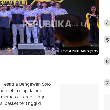
4
5
Foto: REPUBLIKA/Fitriyanto
6
7
 Kesatria Bengawan Solo
auh lebih siap dalam
mematok target tinggi,
i basket tertinggi di