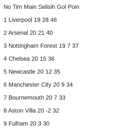
No Tim Main Selisih Gol Poin
1 Liverpool 19 28 46
2 Arsenal 20 21 40
3 Nottingham Forest 19 7 37
4 Chelsea 20 15 36
5 Newcastle 20 12 35
6 Manchester City 20 9 34
7 Bournemouth 20 7 33
8 Aston Villa 20 -2 32
9 Fulham 20 3 30