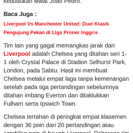
kedudukan lewat Joao Pedro.
Baca Juga :
Liverpool Vs Manchester United: Duel Klasik
Pengujung Pekan di Liga Primer Inggris
Tim lain yang gagal memangkas jarak dari
Liverpool
adalah Chelsea yang ditahan seri 1-
1 oleh Crystal Palace di Stadion Selhurst Park,
London, pada Sabtu. Hasil ini membuat
Chelsea melalui empat laga tanpa kemenangan
setelah pada tiga pertandingan sebelumnya
ditahan imbang Everton dan ditaklukkan
Fulham serta Ipswich Town.
Chelsea tertahan di peringkat empat klasemen
dengan 36 poin dari 20 pertandingan atau