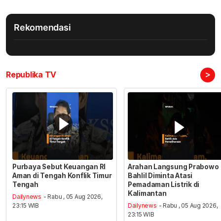
Rekomendasi
>
Republika TV
Purbaya Sebut Keuangan RI
Arahan Langsung Prabowo
Aman di Tengah Konflik Timur
Bahlil Diminta Atasi
Tengah
Pemadaman Listrik di
Kalimantan
Dailynews
- Rabu , 05 Aug 2026,
23:15 WIB
Dailynews
- Rabu , 05 Aug 2026,
23:15 WIB