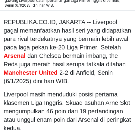
gawang Liverpool dalam pertandingan Liga Primer Inggris di Anfield,
Senin (6/1/2025) dini hari WIB.
REPUBLIKA.CO.ID, JAKARTA -- Liverpool
gagal memanfaatkan hasil seri yang didapatkan
para rival terdekatnya yang bermain lebih awal
pada laga pekan ke-20 Liga Primer. Setelah
Arsenal
dan Chelsea bermain imbang, the
Reds juga meraih hasil serupa tatkala ditahan
Manchester United
2-2 di Anfield, Senin
(6/1/2025) dini hari WIB.
Liverpool masih menduduki posisi pertama
klasemen Liga Inggris. Skuad asuhan Arne Slot
mengumpulkan 46 poin dari 19 pertandingan
atau unggul enam poin dari Arsenal di peringkat
kedua.