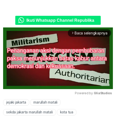
Ikuti Whatsapp Channel Republika
Baca selengkapnya
arrow_forward_ios
Powered by 
GliaStudios
jejaki jakarta
marullah matali
Mute
sekda jakarta marullah matali
kota tua