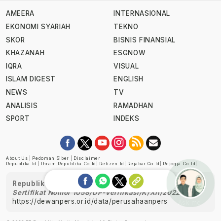
AMEERA
INTERNASIONAL
EKONOMI SYARIAH
TEKNO
SKOR
BISNIS FINANSIAL
KHAZANAH
ESGNOW
IQRA
VISUAL
ISLAM DIGEST
ENGLISH
NEWS
TV
ANALISIS
RAMADHAN
SPORT
INDEKS
About Us
|
Pedoman Siber
|
Disclaimer
Republika.id
|
Ihram.republika.co.id
|
Retizen.id
|
Rejabar.co.id
|
Rejogja.co.id
|
Republika telah diverifikasi oleh Dewan Pers
Sertifikat Nomor 1058/DP-Verifikasi/K/XII/2022
https://dewanpers.or.id/data/perusahaanpers
Ask me!