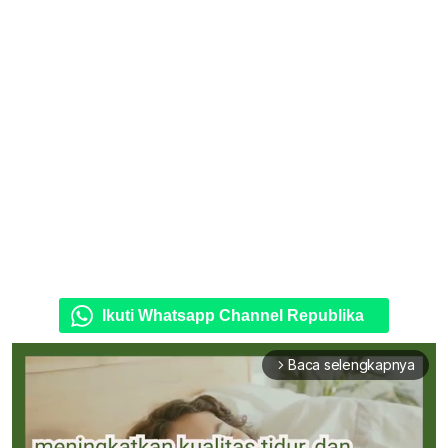
Ikuti Whatsapp Channel Republika
Baca selengkapnya
arrow_forward_ios