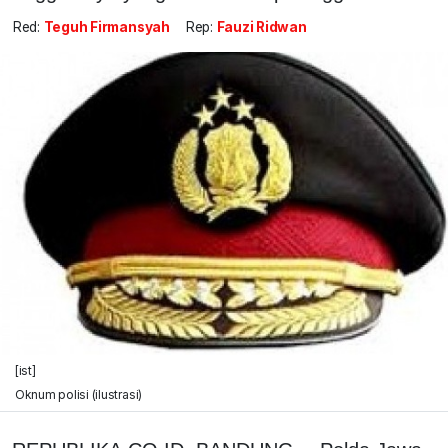
Red:
Teguh Firmansyah
Rep:
Fauzi Ridwan
[ist]
Oknum polisi (ilustrasi)