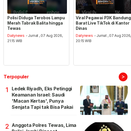
Polisi Diduga Terobos Lampu
Viral Pegawai P3K Bandung
Merah Tabrak Balita hingga
Barat Live TikTok di Kantor
Tewas
Dinas
Dailynews
- Jumat , 07 Aug 2026,
Dailynews
- Jumat , 07 Aug 2026
21:15 WIB
20:15 WIB
>
Terpopuler
Ledek Riyadh, Eks Petinggi
1
Keamanan Israel: Saudi
'Macan Kertas', Punya
Senjata Tapi tak Bisa Pakai
Anggota Polres Tewas, Lima
2