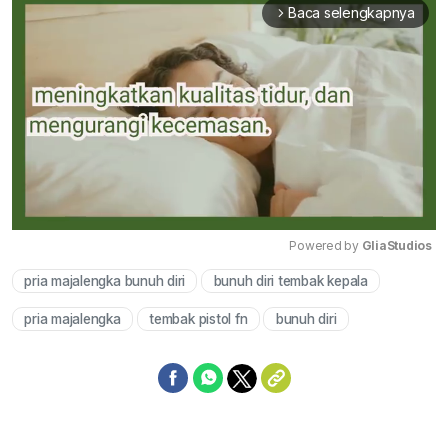
Baca selengkapnya
arrow_forward_ios
Powered by 
GliaStudios
pria majalengka bunuh diri
bunuh diri tembak kepala
Mute
pria majalengka
tembak pistol fn
bunuh diri