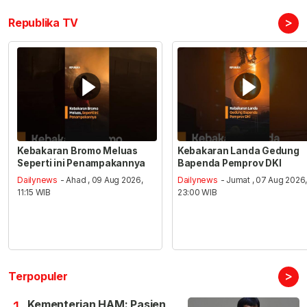
>
Republika TV
Kebakaran Bromo Meluas
Kebakaran Landa Gedung
Seperti ini Penampakannya
Bapenda Pemprov DKI
Dailynews
- Ahad , 09 Aug 2026,
Dailynews
- Jumat , 07 Aug 2026
11:15 WIB
23:00 WIB
>
Terpopuler
Kementerian HAM: Pasien