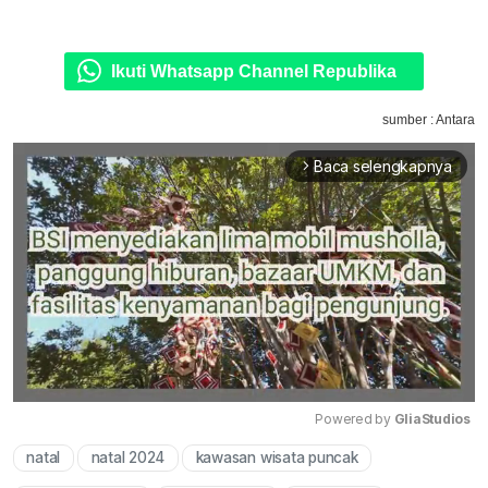
Ikuti Whatsapp Channel Republika
sumber : Antara
Baca selengkapnya
arrow_forward_ios
Powered by 
GliaStudios
natal
natal 2024
kawasan wisata puncak
Mute