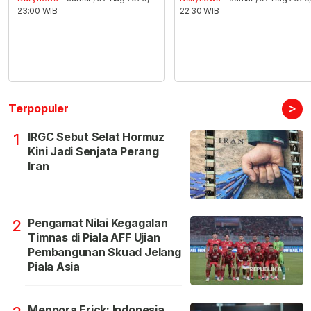
23:00 WIB
22:30 WIB
>
Terpopuler
IRGC Sebut Selat Hormuz
1
Kini Jadi Senjata Perang
Iran
Pengamat Nilai Kegagalan
2
Timnas di Piala AFF Ujian
Pembangunan Skuad Jelang
Piala Asia
Menpora Erick: Indonesia