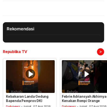
Rekomendasi
>
Republika TV
Kebakaran Landa Gedung
Febrie Adriansyah Akhirnya
Bapenda Pemprov DKI
Kenakan Rompi Orange
Dailynews
- Jumat , 07 Aug 2026,
Dailynews
- Jumat , 07 Aug 2026