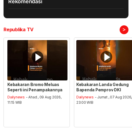
Rekomendasi
>
Republika TV
Kebakaran Bromo Meluas
Kebakaran Landa Gedung
Seperti ini Penampakannya
Bapenda Pemprov DKI
Dailynews
- Ahad , 09 Aug 2026,
Dailynews
- Jumat , 07 Aug 2026
11:15 WIB
23:00 WIB