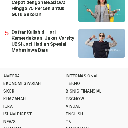
Cepat dengan Beasiswa
Hingga 75 Persen untuk
Guru Sekolah
Daftar Kuliah di Hari
5
Kemerdekaan, Jaket Varsity
UBSI Jadi Hadiah Spesial
Mahasiswa Baru
AMEERA
INTERNASIONAL
EKONOMI SYARIAH
TEKNO
SKOR
BISNIS FINANSIAL
KHAZANAH
ESGNOW
IQRA
VISUAL
ISLAM DIGEST
ENGLISH
NEWS
TV