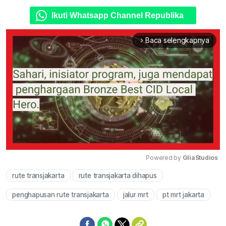
Ikuti Whatsapp Channel Republika
Baca selengkapnya
arrow_forward_ios
Powered by 
GliaStudios
rute transjakarta
rute transjakarta dihapus
Mute
penghapusan rute transjakarta
jalur mrt
pt mrt jakarta