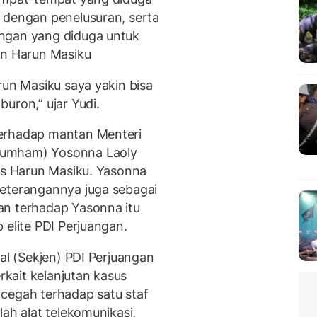
 dengan penelusuran, serta
ngan yang diduga untuk
n Harun Masiku
run Masiku saya yakin bisa
uron,” ujar Yudi.
terhadap mantan Menteri
kumham) Yosonna Laoly
sus Harun Masiku. Yasonna
keterangannya juga sebagai
an terhadap Yasonna itu
 elite PDI Perjuangan.
ral (Sekjen) PDI Perjuangan
erkait kelanjutan kasus
cegah terhadap satu staf
lah alat telekomunikasi,