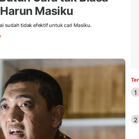
Harun Masiku
ai sudah tidak efektif untuk cari Masiku.
h
Ter
1
2