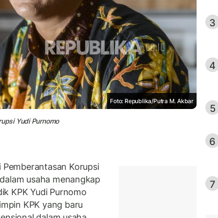
3
4
Foto: Republika/Putra M. Akbar
5
upsi Yudi Purnomo
6
 Pemberantasan Korupsi
k dalam usaha menangkap
7
dik KPK Yudi Purnomo
impin KPK yang baru
vensional dalam usaha