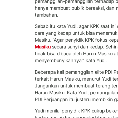
pemanggilan-pemanggilan terhadap par
hanya membuat publik bereaksi, dan
tambahan.
Sebab itu kata Yudi, agar KPK saat ini
cara yang kedap untuk bisa menemu
Masiku. “Agar penyidik KPK fokus kep
Masiku
secara sunyi dan kedap. Sehi
tidak bisa dibaca oleh Harun Masiku 
menyembunyikannya,” kata Yudi.
Beberapa kali pemanggilan elite PDI P
terkait Harun Masiku, menurut Yudi terb
Jangankan untuk membuat terang te
Harun Masiku. Kata Yudi, pemanggilan
PDI Perjuangan itu justeru membikin g
Yudi menilai penyidik KPK cukup beke
kedap, mulai dari penggeledahan di 