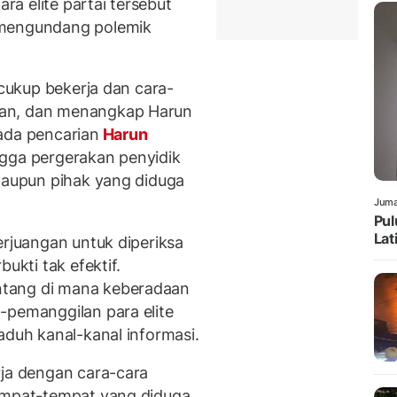
a elite partai tersebut
 mengundang polemik
 cukup bekerja dan cara-
kan, dan menangkap Harun
ada pencarian
Harun
ngga pergerakan penyidik
ataupun pihak yang diduga
Juma
Pul
Lat
erjuangan untuk diperiksa
ukti tak efektif.
ntang di mana keberadaan
-pemanggilan para elite
aduh kanal-kanal informasi.
rja dengan cara-cara
tempat-tempat yang diduga