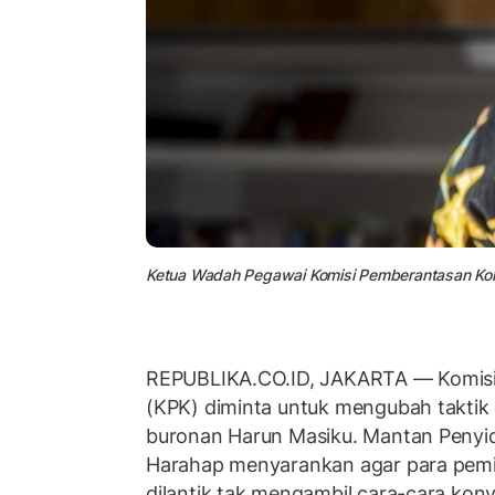
Ketua Wadah Pegawai Komisi Pemberantasan Kor
REPUBLIKA.CO.ID, JAKARTA — Komisi
(KPK) diminta untuk mengubah takti
buronan Harun Masiku. Mantan Penyi
Harahap menyarankan agar para pem
dilantik tak mengambil cara-cara kon