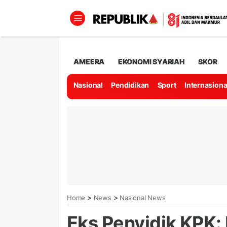
AMEERA
EKONOMI SYARIAH
SKOR
Nasional
Pendidikan
Sport
Internasiona
>
>
Home
News
Nasional News
Eks Penyidik KPK: 