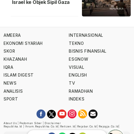
Israel ke Objek Sipil Gaza
AMEERA
INTERNASIONAL
EKONOMI SYARIAH
TEKNO
SKOR
BISNIS FINANSIAL
KHAZANAH
ESGNOW
IQRA
VISUAL
ISLAM DIGEST
ENGLISH
NEWS
TV
ANALISIS
RAMADHAN
SPORT
INDEKS
About Us
|
Pedoman Siber
|
Disclaimer
Republika.id
|
Ihram.republika.co.id
|
Retizen.id
|
Rejabar.co.id
|
Rejogja.co.id
|