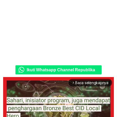
Ikuti Whatsapp Channel Republika
Baca selengkapnya
arrow_forward_ios