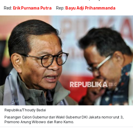
Red:
Erik Purnama Putra
Rep:
Bayu Adji Prihanmmanda
Republika/Thoudy Badai
Pasangan Calon Gubernur dan Wakil Gubernur DKI Jakarta nomor urut 3,
Pramono Anung Wibowo dan Rano Karno.