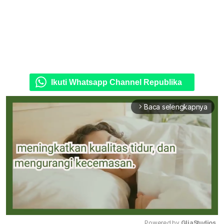
Ikuti Whatsapp Channel Republika
Baca selengkapnya
arrow_forward_ios
Powered by 
GliaStudios