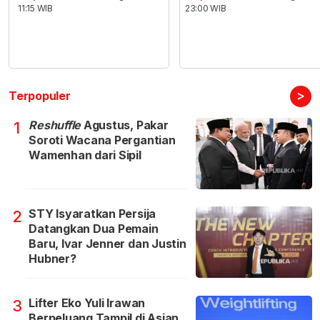
11:15 WIB
23:00 WIB
>
Terpopuler
Reshuffle
Agustus, Pakar
1
Soroti Wacana Pergantian
Wamenhan dari Sipil
STY Isyaratkan Persija
2
Datangkan Dua Pemain
Baru, Ivar Jenner dan Justin
Hubner?
Lifter Eko Yuli Irawan
3
Berpeluang Tampil di Asian