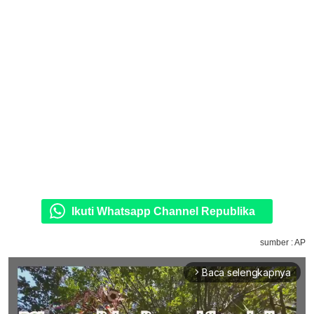
Ikuti Whatsapp Channel Republika
sumber : AP
Baca selengkapnya
arrow_forward_ios