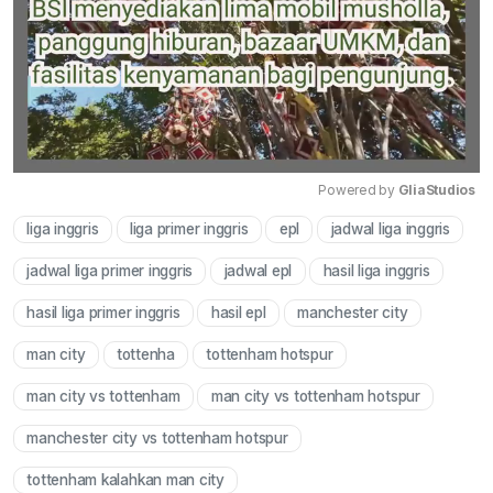
Powered by 
GliaStudios
liga inggris
liga primer inggris
epl
jadwal liga inggris
Mute
jadwal liga primer inggris
jadwal epl
hasil liga inggris
hasil liga primer inggris
hasil epl
manchester city
man city
tottenha
tottenham hotspur
man city vs tottenham
man city vs tottenham hotspur
manchester city vs tottenham hotspur
tottenham kalahkan man city