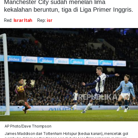
Manchester City sudah menelan lima
kekalahan beruntun, tiga di Liga Primer Inggris.
Red:
Israr Itah
Rep:
isr
AP Photo/Dave Thompson
James Maddison dari Tottenham Hotspur (kedua kanan), mencetak gol