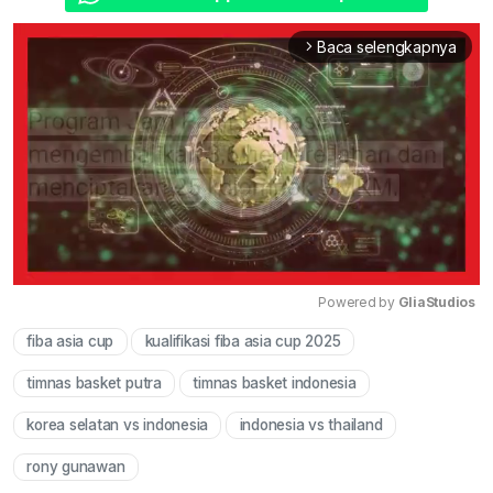
Baca selengkapnya
arrow_forward_ios
Powered by 
GliaStudios
fiba asia cup
kualifikasi fiba asia cup 2025
Mute
timnas basket putra
timnas basket indonesia
korea selatan vs indonesia
indonesia vs thailand
rony gunawan