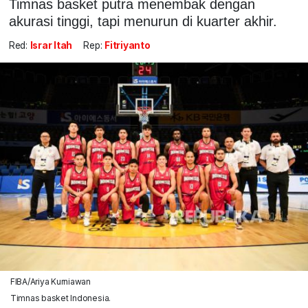
Timnas basket putra menembak dengan
akurasi tinggi, tapi menurun di kuarter akhir.
Red:
Israr Itah
Rep:
Fitriyanto
FIBA/Ariya Kurniawan
Timnas basket Indonesia.