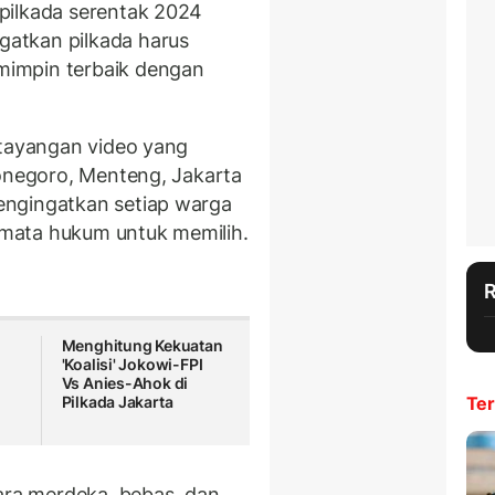
pilkada serentak 2024
atkan pilkada harus
impin terbaik dengan
 tayangan video yang
ponegoro, Menteng, Jakarta
engingatkan setiap warga
mata hukum untuk memilih.
Menghitung Kekuatan
'Koalisi' Jokowi-FPI
u
Vs Anies-Ahok di
Pilkada Jakarta
Ter
cara merdeka, bebas, dan