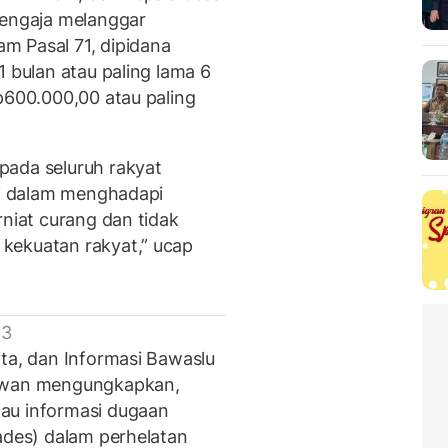
sengaja melanggar
m Pasal 71, dipidana
1 bulan atau paling lama 6
p600.000,00 atau paling
pada seluruh rakyat
 di dalam menghadapi
rniat curang dan tidak
kekuatan rakyat,” ucap
 3
ata, dan Informasi Bawaslu
iawan mengungkapkan,
au informasi dugaan
ades) dalam perhelatan