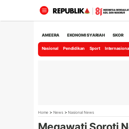
AMEERA
EKONOMI SYARIAH
SKOR
Nasional
Pendidikan
Sport
Internasiona
>
>
Home
News
Nasional News
Megawati Soroti N