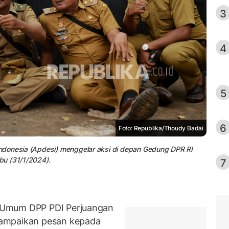
3
4
5
6
Foto: Republika/Thoudy Badai
ndonesia (Apdesi) menggelar aksi di depan Gedung DPR RI
bu (31/1/2024).
7
 Umum DPP PDI Perjuangan
yampaikan pesan kepada