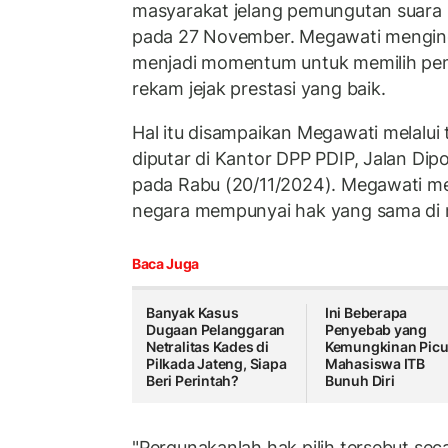
masyarakat jelang pemungutan suara 
pada 27 November. Megawati menging
menjadi momentum untuk memilih pem
rekam jejak prestasi yang baik.
Hal itu disampaikan Megawati melalui
diputar di Kantor DPP PDIP, Jalan Di
pada Rabu (20/11/2024). Megawati m
negara mempunyai hak yang sama di 
Baca Juga
Banyak Kasus
Ini Beberapa
Dugaan Pelanggaran
Penyebab yang
Netralitas Kades di
Kemungkinan Pic
Pilkada Jateng, Siapa
Mahasiswa ITB
Beri Perintah?
Bunuh Diri
"Pergunakanlah hak pilih tersebut se