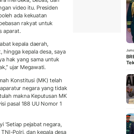
gan video itu. Presiden
 boleh ada kekuatan
ebasan rakyat untuk
s aparat.
abat kepala daerah,
Juma
t, hingga kepala desa, saya
BRE
nya hak yang sama untuk
Tek
ak,” ujar Megawati.
ah Konstitusi (MK) telah
paratur negara yang tidak
 “Itulah makna Keputusan MK
isi pasal 188 UU Nomor 1
i ‘Setiap pejabat negara,
TNI-Polri, dan kepala desa