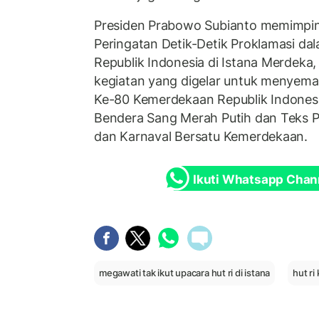
Presiden Prabowo Subianto memimpin
Peringatan Detik-Detik Proklamasi d
Republik Indonesia di Istana Merdeka
kegiatan yang digelar untuk menyem
Ke-80 Kemerdekaan Republik Indonesi
Bendera Sang Merah Putih dan Teks P
dan Karnaval Bersatu Kemerdekaan.
Ikuti Whatsapp Chan
megawati tak ikut upacara hut ri di istana
hut ri