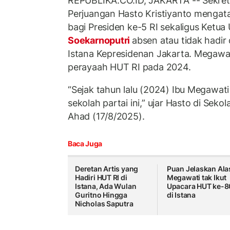
REPUBLIKA.CO.ID, JAKARTA -- Sekreta
Perjuangan Hasto Kristiyanto mengata
bagi Presiden ke-5 RI sekaligus Ketu
Soekarnoputri
absen atau tidak hadir
Istana Kepresidenan Jakarta. Megawati
perayaah HUT RI pada 2024.
“Sejak tahun lalu (2024) Ibu Megawat
sekolah partai ini,” ujar Hasto di Sekol
Ahad (17/8/2025).
Baca Juga
Deretan Artis yang
Puan Jelaskan Ala
Hadiri HUT RI di
Megawati tak Ikut
Istana, Ada Wulan
Upacara HUT ke-80
Guritno Hingga
di Istana
Nicholas Saputra