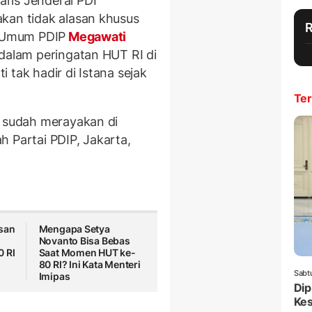
ris Jenderal PDI
kan tidak alasan khusus
a Umum PDIP
Megawati
 dalam peringatan HUT RI di
 tak hadir di Istana sejak
Ter
i sudah merayakan di
ah Partai PDIP, Jakarta,
san
Mengapa Setya
Novanto Bisa Bebas
 RI
Saat Momen HUT ke-
80 RI? Ini Kata Menteri
Sabt
Imipas
Dip
Ke