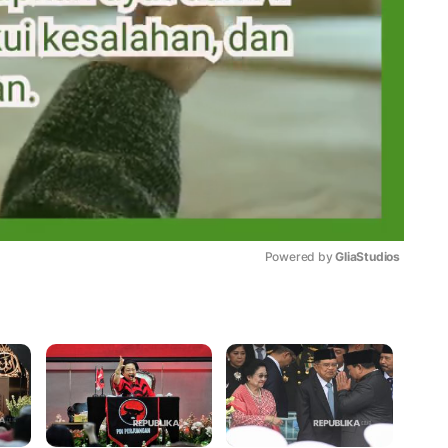
Powered by 
GliaStudios
Mute