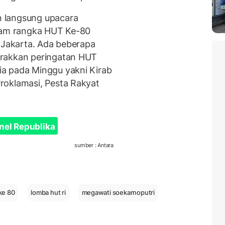
 langsung upacara
alam rangka HUT Ke-80
, Jakarta. Ada beberapa
arakkan peringatan HUT
a pada Minggu yakni Kirab
roklamasi, Pesta Rakyat
nel Republika
sumber : Antara
 ke 80
lomba hut ri
megawati soekarnoputri