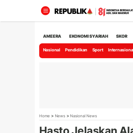
AMEERA
EKONOMI SYARIAH
SKOR
Nasional
Pendidikan
Sport
Internasiona
>
>
Home
News
Nasional News
Hasto Jelaskan Al