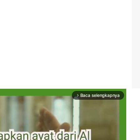
Baca selengkapnya
arrow_forward_ios