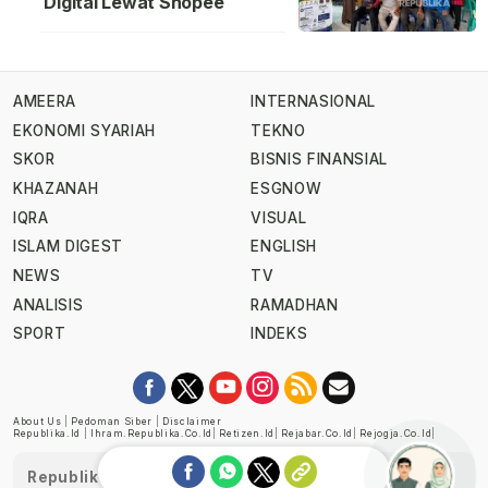
Digital Lewat Shopee
AMEERA
INTERNASIONAL
EKONOMI SYARIAH
TEKNO
SKOR
BISNIS FINANSIAL
KHAZANAH
ESGNOW
IQRA
VISUAL
ISLAM DIGEST
ENGLISH
NEWS
TV
ANALISIS
RAMADHAN
SPORT
INDEKS
About Us
|
Pedoman Siber
|
Disclaimer
Republika.id
|
Ihram.republika.co.id
|
Retizen.id
|
Rejabar.co.id
|
Rejogja.co.id
|
Republika telah diverifikasi oleh Dewan Pers