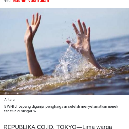
Red:
Nashih Nashrullah
Antara
5 WNI di Jepang diganjar penghargaan setelah menyelamatkan nenek
terjatuh di sungai. w
REPUBLIKA.CO.ID, TOKYO—Lima warga