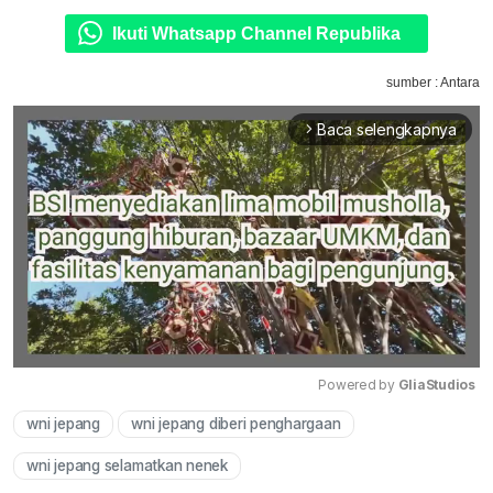
Ikuti Whatsapp Channel Republika
sumber : Antara
Baca selengkapnya
arrow_forward_ios
Powered by 
GliaStudios
wni jepang
wni jepang diberi penghargaan
Mute
wni jepang selamatkan nenek