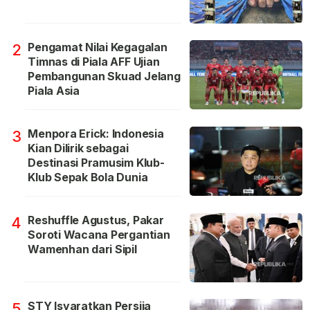
Pengamat Nilai Kegagalan
2
Timnas di Piala AFF Ujian
Pembangunan Skuad Jelang
Piala Asia
Menpora Erick: Indonesia
3
Kian Dilirik sebagai
Destinasi Pramusim Klub-
Klub Sepak Bola Dunia
Reshuffle Agustus, Pakar
4
Soroti Wacana Pergantian
Wamenhan dari Sipil
STY Isyaratkan Persija
5