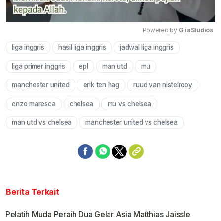
Powered by 
GliaStudios
liga inggris
hasil liga inggris
jadwal liga inggris
Mute
liga primer inggris
epl
man utd
mu
manchester united
erik ten hag
ruud van nistelrooy
enzo maresca
chelsea
mu vs chelsea
man utd vs chelsea
manchester united vs chelsea
Berita Terkait
Pelatih Muda Peraih Dua Gelar Asia Matthias Jaissle