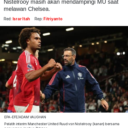
Nistelrooy masih akan mendampingi MU saat
melawan Chelsea.
Red:
Israr Itah
Rep:
Fitriyanto
EPA-EFE/ADAM VAUGHAN
Pelatih interim Manchester United Ruud vsn Nistelrooy (kanan) bersama