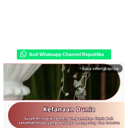
Ikuti Whatsapp Channel Republika
Baca selengkapnya
arrow_forward_ios