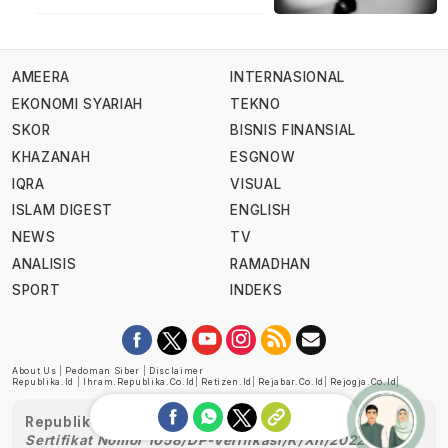
AMEERA
INTERNASIONAL
EKONOMI SYARIAH
TEKNO
SKOR
BISNIS FINANSIAL
KHAZANAH
ESGNOW
IQRA
VISUAL
ISLAM DIGEST
ENGLISH
NEWS
TV
ANALISIS
RAMADHAN
SPORT
INDEKS
About Us
|
Pedoman Siber
|
Disclaimer
Republika.id
|
Ihram.republika.co.id
|
Retizen.id
|
Rejabar.co.id
|
Rejogja.co.id
|
Republika telah diverifikasi oleh Dewan Pers
Sertifikat Nomor 1058/DP-Verifikasi/K/XII/2022