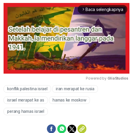
Baca selengkapnya
arrow_forward_ios
Powered by 
GliaStudios
konflik palestina israel
iran merapat ke rusia
Mute
israel merapat ke as
hamas ke moskow
perang hamas israel