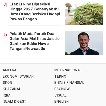
Efek El Nino Diprediksi
4
Hingga 2027, Sebanyak 49
Juta Orang Berisiko Hadapi
Rawan Pangan
Pelatih Muda Peraih Dua
5
Gelar Asia Matthias Jaissle
Gantikan Eddie Howe
Tangani Newcastle
AMEERA
INTERNASIONAL
EKONOMI SYARIAH
TEKNO
SKOR
BISNIS FINANSIAL
KHAZANAH
ESGNOW
IQRA
VISUAL
ISLAM DIGEST
ENGLISH