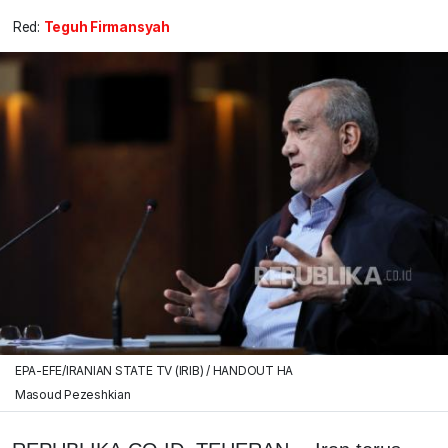
Red:
Teguh Firmansyah
EPA-EFE/IRANIAN STATE TV (IRIB) / HANDOUT HA
Masoud Pezeshkian