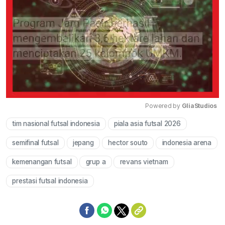
Powered by 
GliaStudios
tim nasional futsal indonesia
piala asia futsal 2026
Mute
semifinal futsal
jepang
hector souto
indonesia arena
kemenangan futsal
grup a
revans vietnam
prestasi futsal indonesia