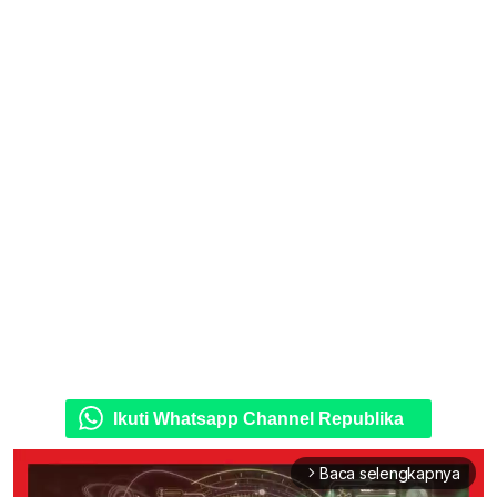
Ikuti Whatsapp Channel Republika
Baca selengkapnya
arrow_forward_ios