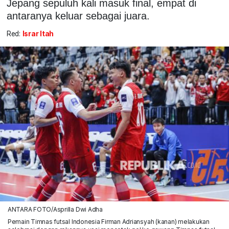
Jepang sepuluh kali masuk final, empat di
antaranya keluar sebagai juara.
Red:
Israr Itah
ANTARA FOTO/Asprilla Dwi Adha
Pemain Timnas futsal Indonesia Firman Adriansyah (kanan) melakukan