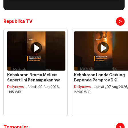
>
Republika TV
Kebakaran Bromo Meluas
Kebakaran Landa Gedung
Seperti ini Penampakannya
Bapenda Pemprov DKI
Dailynews
- Ahad , 09 Aug 2026,
Dailynews
- Jumat , 07 Aug 2026
11:15 WIB
23:00 WIB
>
Terpopuler