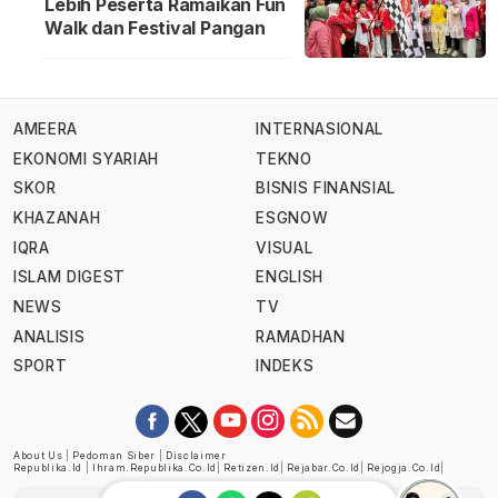
Lebih Peserta Ramaikan Fun
Walk dan Festival Pangan
AMEERA
INTERNASIONAL
EKONOMI SYARIAH
TEKNO
SKOR
BISNIS FINANSIAL
KHAZANAH
ESGNOW
IQRA
VISUAL
ISLAM DIGEST
ENGLISH
NEWS
TV
ANALISIS
RAMADHAN
SPORT
INDEKS
About Us
|
Pedoman Siber
|
Disclaimer
Republika.id
|
Ihram.republika.co.id
|
Retizen.id
|
Rejabar.co.id
|
Rejogja.co.id
|