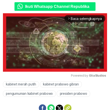
Ikuti Whatsapp Channel Republika
Baca selengkapnya
arrow_forward_ios
Powered by 
GliaStudios
kabinet merah putih
kabinet prabowo gibran
Mute
pengumuman kabinet prabowo
presiden prabowo