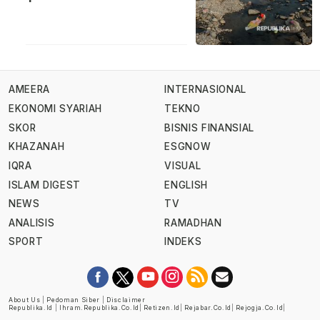
AMEERA
INTERNASIONAL
EKONOMI SYARIAH
TEKNO
SKOR
BISNIS FINANSIAL
KHAZANAH
ESGNOW
IQRA
VISUAL
ISLAM DIGEST
ENGLISH
NEWS
TV
ANALISIS
RAMADHAN
SPORT
INDEKS
About Us
|
Pedoman Siber
|
Disclaimer
Republika.id
|
Ihram.republika.co.id
|
Retizen.id
|
Rejabar.co.id
|
Rejogja.co.id
|