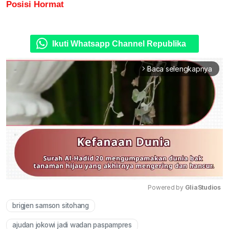
Posisi Hormat
Ikuti Whatsapp Channel Republika
Baca selengkapnya
arrow_forward_ios
Powered by 
GliaStudios
brigjen samson sitohang
Mute
ajudan jokowi jadi wadan paspampres