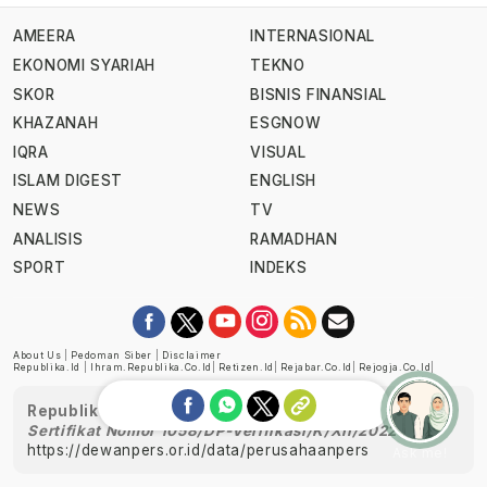
AMEERA
INTERNASIONAL
EKONOMI SYARIAH
TEKNO
SKOR
BISNIS FINANSIAL
KHAZANAH
ESGNOW
IQRA
VISUAL
ISLAM DIGEST
ENGLISH
NEWS
TV
ANALISIS
RAMADHAN
SPORT
INDEKS
About Us
|
Pedoman Siber
|
Disclaimer
Republika.id
|
Ihram.republika.co.id
|
Retizen.id
|
Rejabar.co.id
|
Rejogja.co.id
|
Republika telah diverifikasi oleh Dewan Pers
Sertifikat Nomor 1058/DP-Verifikasi/K/XII/2022
https://dewanpers.or.id/data/perusahaanpers
Ask me!