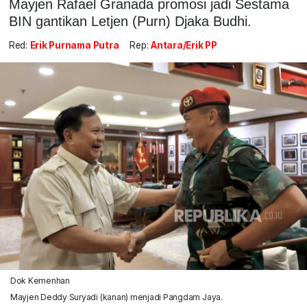
Mayjen Rafael Granada promosi jadi Sestama
BIN gantikan Letjen (Purn) Djaka Budhi.
Red:
Erik Purnama Putra
Rep:
Antara/Erik PP
Dok Kemenhan
Mayjen Deddy Suryadi (kanan) menjadi Pangdam Jaya.