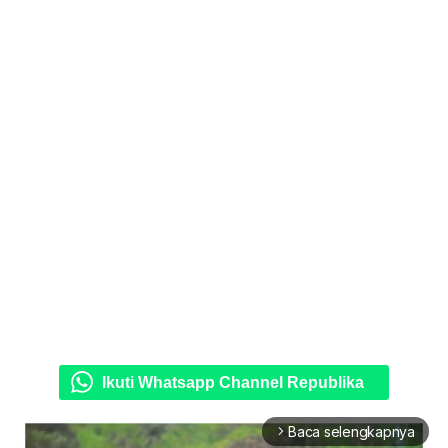
Ikuti Whatsapp Channel Republika
Baca selengkapnya
arrow_forward_ios