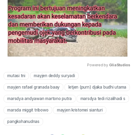
Powered by 
GliaStudios
mutasi tni
mayjen deddy suryadi
Mute
mayjen rafael granada baay
letjen (purn) djaka budhi utama
marsdya andyawan martono putra
marsdya tedi rizalihadi s
marsda miggit tribowo
mayjen kristomei sianturi
pangkohanudnas