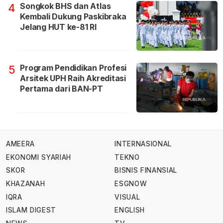
Songkok BHS dan Atlas
4
Kembali Dukung Paskibraka
Jelang HUT ke-81 RI
Program Pendidikan Profesi
5
Arsitek UPH Raih Akreditasi
Pertama dari BAN-PT
AMEERA
INTERNASIONAL
EKONOMI SYARIAH
TEKNO
SKOR
BISNIS FINANSIAL
KHAZANAH
ESGNOW
IQRA
VISUAL
ISLAM DIGEST
ENGLISH