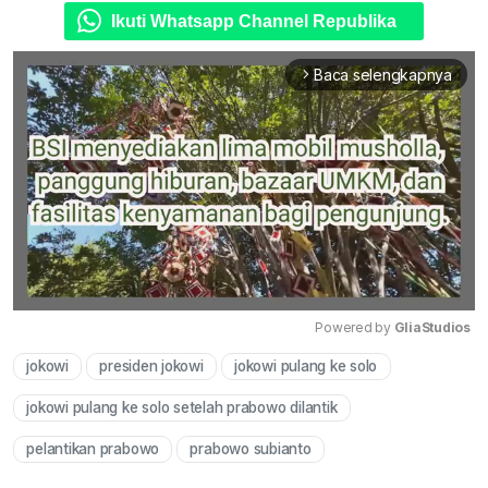
Ikuti Whatsapp Channel Republika
Baca selengkapnya
arrow_forward_ios
Powered by 
GliaStudios
jokowi
presiden jokowi
jokowi pulang ke solo
Mute
jokowi pulang ke solo setelah prabowo dilantik
pelantikan prabowo
prabowo subianto