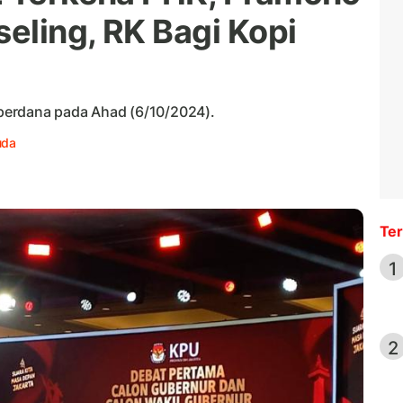
eling, RK Bagi Kopi
perdana pada Ahad (6/10/2024).
uda
Ter
1
2