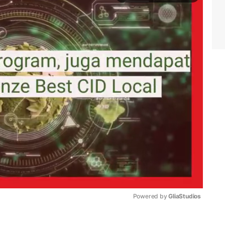
Powered by 
GliaStudios
Mute