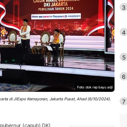
3
4
5
6
Foto: dok rep bayu adji
ta di JIExpo Kemayoran, Jakarta Pusat, Ahad (6/10/2024).
7
gubernur (cagub) DKI