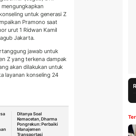
ng mengungkapkan
onseling untuk generasi Z
sampaikan Pramono saat
r urut 1 Ridwan Kamil
agub Jakarta.
rtanggung jawab untuk
n Z yang terkena dampak
yang akan dilakukan untuk
a layanan konseling 24
rsa
Ditanya Soal
Ter
Kemacetan, Dharma
Pongrekun: Perbaiki
han
Manajemen
Transportasi