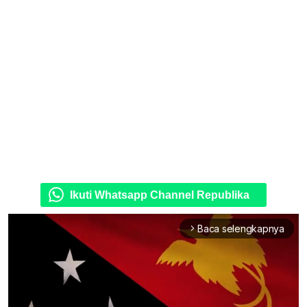
Ikuti Whatsapp Channel Republika
Baca selengkapnya
arrow_forward_ios