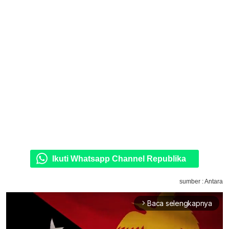
Ikuti Whatsapp Channel Republika
sumber : Antara
Baca selengkapnya
arrow_forward_ios