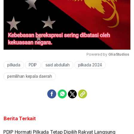
Powered by 
GliaStudios
pilkada
PDIP
said abdullah
pilkada 2024
Mute
pemilihan kepala daerah
Berita Terkait
PDIP Hormati Pilkada Tetap Dipilih Rakyat Langsung