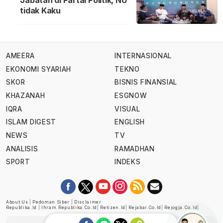
Jabatan di Partai Politik, NU
tidak Kaku
AMEERA
INTERNASIONAL
EKONOMI SYARIAH
TEKNO
SKOR
BISNIS FINANSIAL
KHAZANAH
ESGNOW
IQRA
VISUAL
ISLAM DIGEST
ENGLISH
NEWS
TV
ANALISIS
RAMADHAN
SPORT
INDEKS
About Us
|
Pedoman Siber
|
Disclaimer
Republika.id
|
Ihram.republika.co.id
|
Retizen.id
|
Rejabar.co.id
|
Rejogja.co.id
|