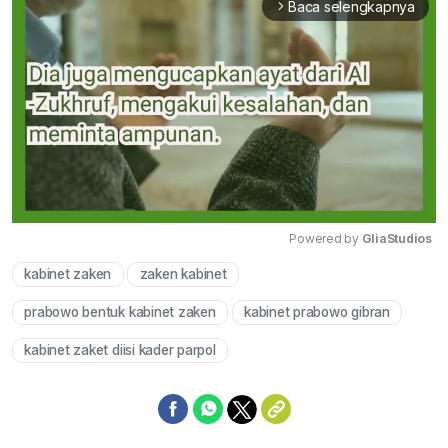
Baca selengkapnya
arrow_forward_ios
Powered by 
GliaStudios
kabinet zaken
zaken kabinet
Mute
prabowo bentuk kabinet zaken
kabinet prabowo gibran
kabinet zaket diisi kader parpol