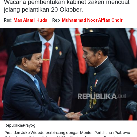
Wacana pembentukan kabinet zaken mencuat
jelang pelantikan 20 Oktober.
Red:
Mas Alamil Huda
Rep:
Muhammad Noor Alfian Choir
Republika/Prayogi
Presiden Joko Widodo berbincang dengan Menteri Pertahanan Prabowo