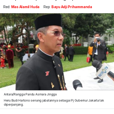
Red:
Mas Alamil Huda
Rep:
Bayu Adji Prihammanda
Antara/Rangga Pandu Asmara Jingga
Heru Budi Hartono senang jabatannya sebagai Pj Gubernur Jakarta tak
diperpanjang.