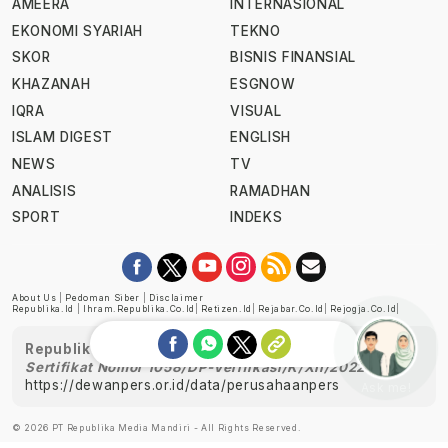
AMEERA
INTERNASIONAL
EKONOMI SYARIAH
TEKNO
SKOR
BISNIS FINANSIAL
KHAZANAH
ESGNOW
IQRA
VISUAL
ISLAM DIGEST
ENGLISH
NEWS
TV
ANALISIS
RAMADHAN
SPORT
INDEKS
About Us
|
Pedoman Siber
|
Disclaimer
Republika.id
|
Ihram.republika.co.id
|
Retizen.id
|
Rejabar.co.id
|
Rejogja.co.id
|
Republika telah diverifikasi oleh Dewan Pers
Sertifikat Nomor 1058/DP-Verifikasi/K/XII/2022
https://dewanpers.or.id/data/perusahaanpers
Ask me!
© 2026 PT Republika Media Mandiri - All Rights Reserved.