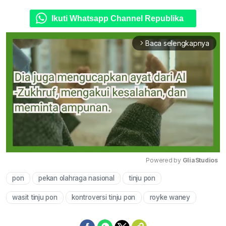
Ikuti Whatsapp Channel Republika
Baca selengkapnya
arrow_forward_ios
Powered by 
GliaStudios
pon
pekan olahraga nasional
tinju pon
Mute
wasit tinju pon
kontroversi tinju pon
royke waney