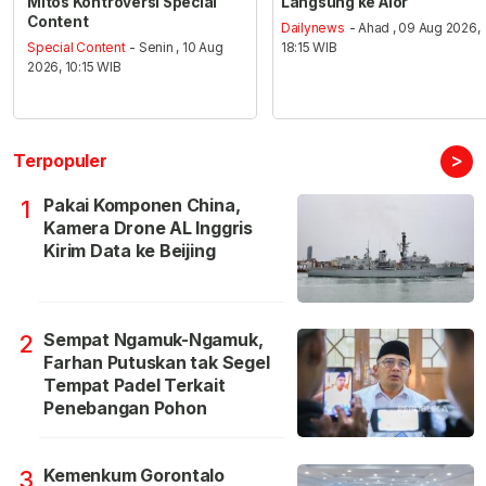
Mitos Kontroversi Special
Langsung ke Alor
Content
Dailynews
- Ahad , 09 Aug 2026,
Special Content
- Senin , 10 Aug
18:15 WIB
2026, 10:15 WIB
>
Terpopuler
Pakai Komponen China,
1
Kamera Drone AL Inggris
Kirim Data ke Beijing
Sempat Ngamuk-Ngamuk,
2
Farhan Putuskan tak Segel
Tempat Padel Terkait
Penebangan Pohon
Kemenkum Gorontalo
3