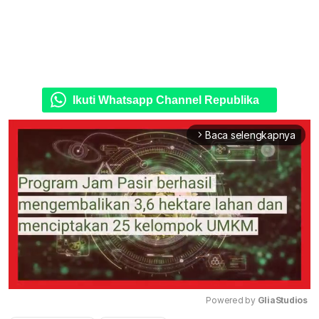
Ikuti Whatsapp Channel Republika
Baca selengkapnya
arrow_forward_ios
Powered by 
GliaStudios