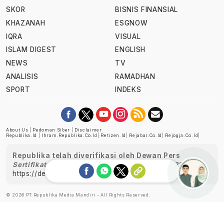
SKOR
BISNIS FINANSIAL
KHAZANAH
ESGNOW
IQRA
VISUAL
ISLAM DIGEST
ENGLISH
NEWS
TV
ANALISIS
RAMADHAN
SPORT
INDEKS
About Us
|
Pedoman Siber
|
Disclaimer
Republika.id
|
Ihram.republika.co.id
|
Retizen.id
|
Rejabar.co.id
|
Rejogja.co.id
|
Republika telah diverifikasi oleh Dewan Pers
Sertifikat Nomor 1058/DP-Verifikasi/K/XII/2022
https://dewanpers.or.id/data/perusahaanpers
Ask me!
© 2026 PT Republika Media Mandiri - All Rights Reserved.