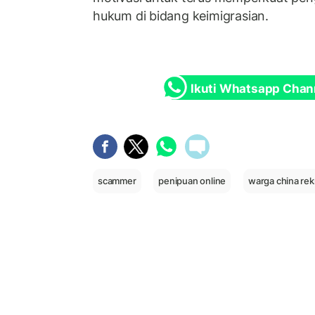
hukum di bidang keimigrasian.
Ikuti Whatsapp Chan
scammer
penipuan online
warga china re