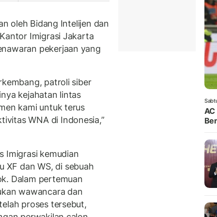
an oleh Bidang Intelijen dan
Kantor Imigrasi Jakarta
penawaran pekerjaan yang
rkembang, patroli siber
nya kejahatan lintas
Sabt
tmen kami untuk terus
AC 
vitas WNA di Indonesia,”
Ben
s Imigrasi kemudian
 XF dan WS, di sebuah
ok. Dalam pertemuan
akukan wawancara dan
elah proses tersebut,
engan perwakilan calon