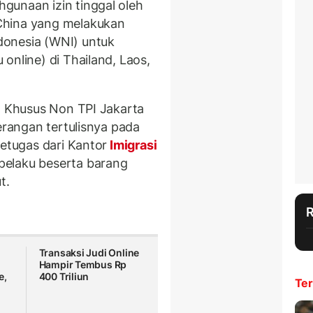
gunaan izin tinggal oleh
China yang melakukan
donesia (WNI) untuk
 online) di Thailand, Laos,
 I Khusus Non TPI Jakarta
terangan tertulisnya pada
petugas dari Kantor
Imigrasi
elaku beserta barang
t.
Transaksi Judi Online
Hampir Tembus Rp
e,
400 Triliun
Ter