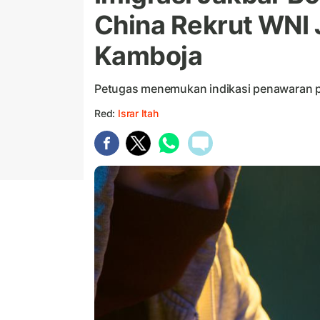
China Rekrut WNI 
Kamboja
Petugas menemukan indikasi penawaran p
Red:
Israr Itah