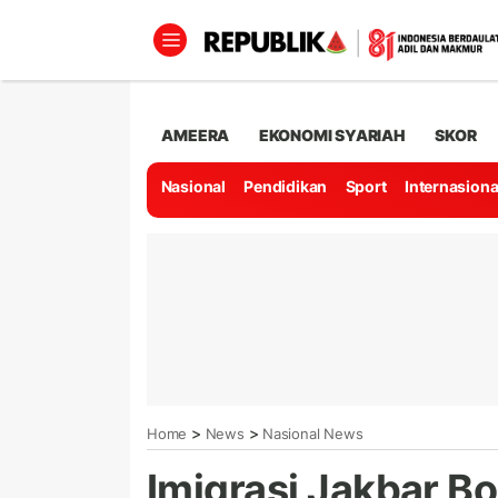
AMEERA
EKONOMI SYARIAH
SKOR
Nasional
Pendidikan
Sport
Internasiona
>
>
Home
News
Nasional News
Imigrasi Jakbar B