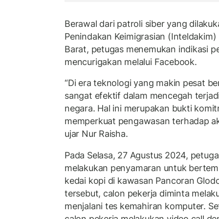
Berawal dari patroli siber yang dilakuk
Penindakan Keimigrasian (Inteldakim) 
Barat, petugas menemukan indikasi 
mencurigakan melalui Facebook.
“Di era teknologi yang makin pesat be
sangat efektif dalam mencegah terjadi
negara. Hal ini merupakan bukti komi
memperkuat pengawasan terhadap akti
ujar Nur Raisha.
Pada Selasa, 27 Agustus 2024, petuga
melakukan penyamaran untuk bertemu
kedai kopi di kawasan Pancoran Glod
tersebut, calon pekerja diminta mel
menjalani tes kemahiran komputer. Set
calon pekerja melakukan video call d