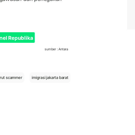
nel Republika
sumber : Antara
krut scammer
imigrasi jakarta barat