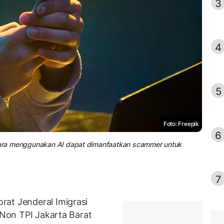
3
4
5
Foto: Freepik
6
suara menggunakan AI dapat dimanfaatkan scammer untuk
7
at Jenderal Imigrasi
s Non TPI Jakarta Barat