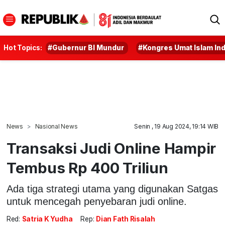
Hot Topics:
#Gubernur BI Mundur
#Kongres Umat Islam In
News
Nasional News
Senin , 19 Aug 2024, 19:14 WIB
Transaksi Judi Online Hampir
Tembus Rp 400 Triliun
Ada tiga strategi utama yang digunakan Satgas
untuk mencegah penyebaran judi online.
Red:
Satria K Yudha
Rep:
Dian Fath Risalah