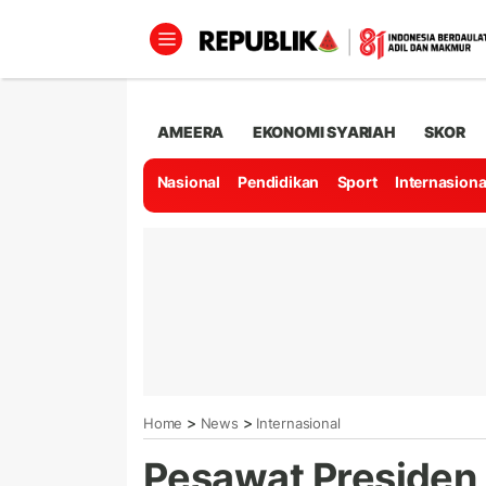
AMEERA
EKONOMI SYARIAH
SKOR
Nasional
Pendidikan
Sport
Internasiona
>
>
Home
News
Internasional
Pesawat Presiden 