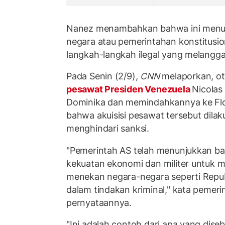
Nanez menambahkan bahwa ini menun
negara atau pemerintahan konstitusio
langkah-langkah ilegal yang melangga
Pada Senin (2/9),
CNN
melaporkan, oto
pesawat Presiden Venezuela
Nicolas
Dominika dan memindahkannya ke Flo
bahwa akuisisi pesawat tersebut dila
menghindari sanksi.
"Pemerintah AS telah menunjukkan 
kekuatan ekonomi dan militer untuk m
menekan negara-negara seperti Republ
dalam tindakan kriminal," kata pemer
pernyataannya.
"Ini adalah contoh dari apa yang diseb