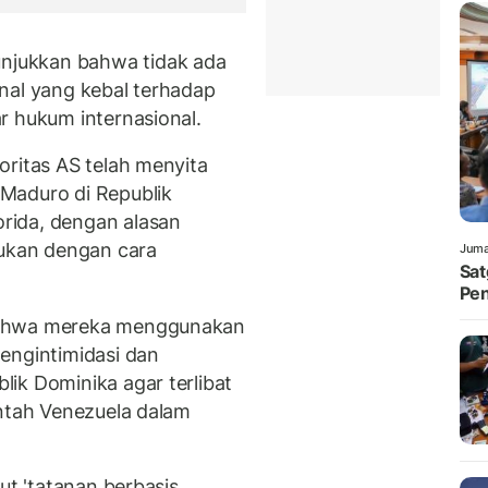
jukkan bahwa tidak ada
nal yang kebal terhadap
r hukum internasional.
ritas AS telah menyita
 Maduro di Republik
rida, dengan alasan
kukan dengan cara
Juma
Sat
Pen
bahwa mereka menggunakan
engintimidasi dan
ik Dominika agar terlibat
intah Venezuela dalam
ut 'tatanan berbasis