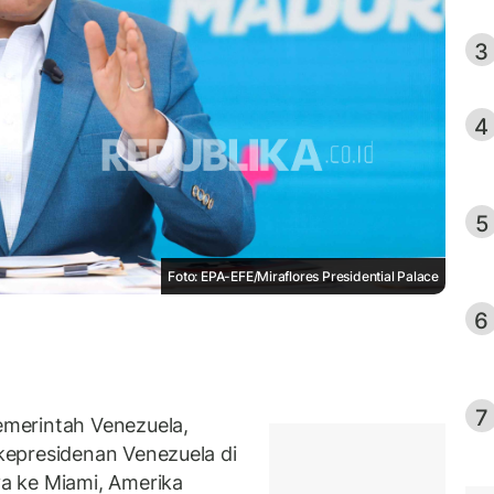
3
4
5
Foto: EPA-EFE/Miraflores Presidential Palace
6
7
merintah Venezuela,
epresidenan Venezuela di
a ke Miami, Amerika