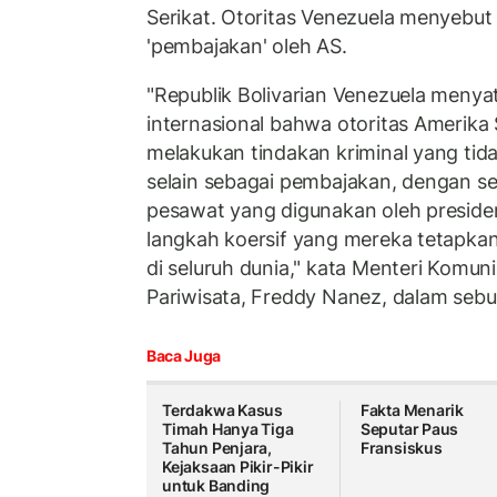
Serikat. Otoritas Venezuela menyebut
'pembajakan' oleh AS.
"Republik Bolivarian Venezuela meny
internasional bahwa otoritas Amerika Se
melakukan tindakan kriminal yang tid
selain sebagai pembajakan, dengan se
pesawat yang digunakan oleh presiden
langkah koersif yang mereka tetapkan 
di seluruh dunia," kata Menteri Komun
Pariwisata, Freddy Nanez, dalam sebu
Baca Juga
Terdakwa Kasus
Fakta Menarik
Timah Hanya Tiga
Seputar Paus
Tahun Penjara,
Fransiskus
Kejaksaan Pikir-Pikir
untuk Banding