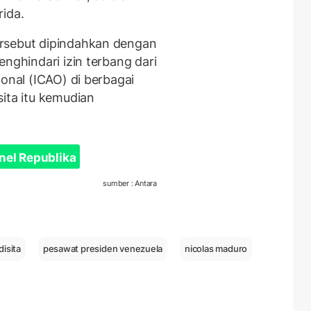
rida.
rsebut dipindahkan dengan
enghindari izin terbang dari
ional (ICAO) di berbagai
ita itu kemudian
nel Republika
sumber : Antara
isita
pesawat presiden venezuela
nicolas maduro