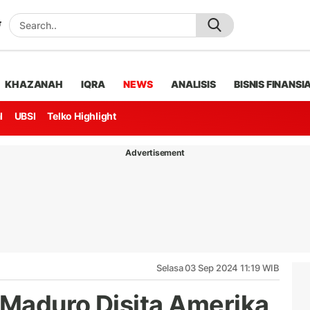
KHAZANAH
IQRA
NEWS
ANALISIS
BISNIS FINANSI
l
UBSI
Telko Highlight
Advertisement
Selasa 03 Sep 2024 11:19 WIB
Maduro Disita Amerika,