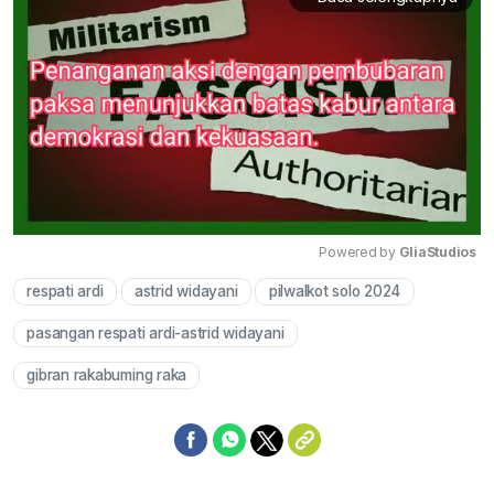
Powered by 
GliaStudios
respati ardi
astrid widayani
pilwalkot solo 2024
Mute
pasangan respati ardi-astrid widayani
gibran rakabuming raka