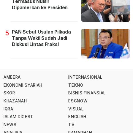
Termasuk Nuklir
Dipamerkan ke Presiden
PAN Sebut Usulan Pilkada
5
Tanpa Wakil Sudah Jadi
Diskusi Lintas Fraksi
AMEERA
INTERNASIONAL
EKONOMI SYARIAH
TEKNO
SKOR
BISNIS FINANSIAL
KHAZANAH
ESGNOW
IQRA
VISUAL
ISLAM DIGEST
ENGLISH
NEWS
TV
ANALISIS
RAMADHAN