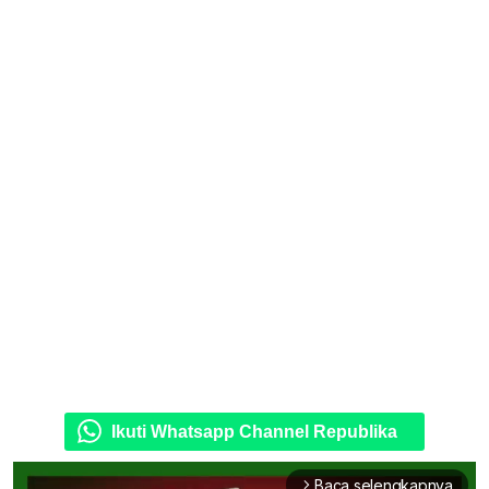
Ikuti Whatsapp Channel Republika
Baca selengkapnya
arrow_forward_ios