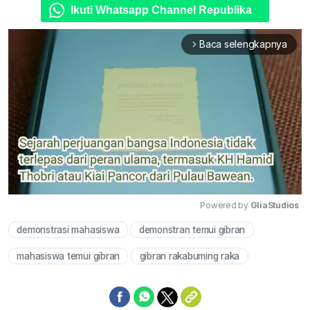
Ikuti Whatsapp Channel Republika
Baca selengkapnya
arrow_forward_ios
Powered by 
GliaStudios
demonstrasi mahasiswa
demonstran temui gibran
Mute
mahasiswa temui gibran
gibran rakabuming raka